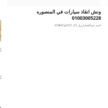
ونش انقاذ سيارات في المنصوره
01003005228
احمد عبدالغفار
أبريل 03, 2025
0
45