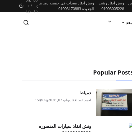
Sig
Lo
ين
ونش انقاذ رشيد
ونش انقاذ معدات فى جمصه دمياط
n
/
g
01003005228
الجديده 01003170883
Up
In
عد
Popular Post
دمياط
احمد عبدالغفار
يوليو 07, 2026
0
15
ونش انقاذ سيارات المنصوره