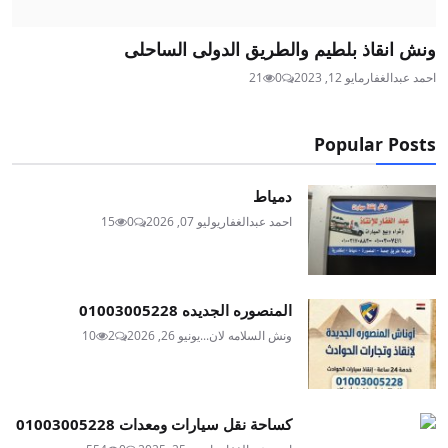
ونش انقاذ بلطيم والطريق الدولى الساحلى
احمد عبدالغفار
مايو 12, 2023
0
21
Popular Posts
دمياط
احمد عبدالغفار
يوليو 07, 2026
0
15
المنصوره الجديده 01003005228
ونش السلامه لان...
يونيو 26, 2026
2
10
كساحة نقل سيارات ومعدات 01003005228