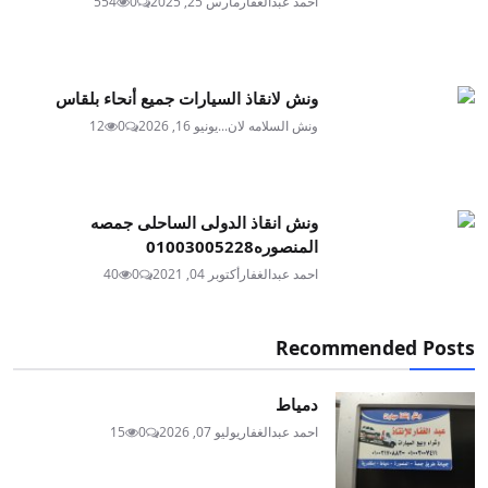
احمد عبدالغفار
مارس 25, 2025
0
554
ونش لانقاذ السيارات جميع أنحاء بلقاس
ونش السلامه لان...
يونيو 16, 2026
0
12
ونش انقاذ الدولى الساحلى جمصه
المنصوره01003005228
احمد عبدالغفار
أكتوبر 04, 2021
0
40
Recommended Posts
دمياط
احمد عبدالغفار
يوليو 07, 2026
0
15