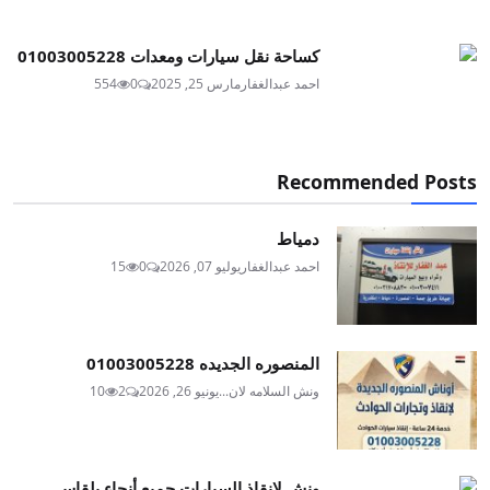
كساحة نقل سيارات ومعدات 01003005228
احمد عبدالغفار
مارس 25, 2025
0
554
Recommended Posts
دمياط
احمد عبدالغفار
يوليو 07, 2026
0
15
المنصوره الجديده 01003005228
ونش السلامه لان...
يونيو 26, 2026
2
10
ونش لانقاذ السيارات جميع أنحاء بلقاس