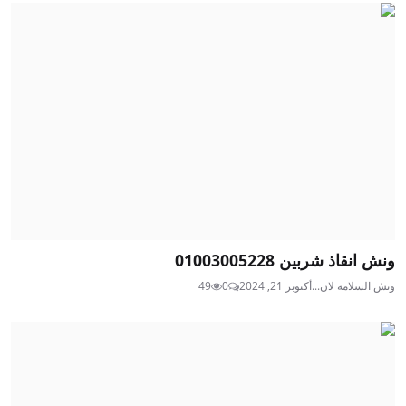
ونش انقاذ شربين 01003005228
ونش السلامه لان...
أكتوبر 21, 2024
0
49