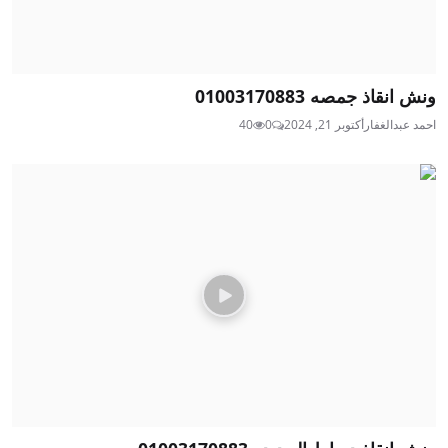
ونش انقاذ جمصه 01003170883
احمد عبدالغفار
أكتوبر 21, 2024
0
40