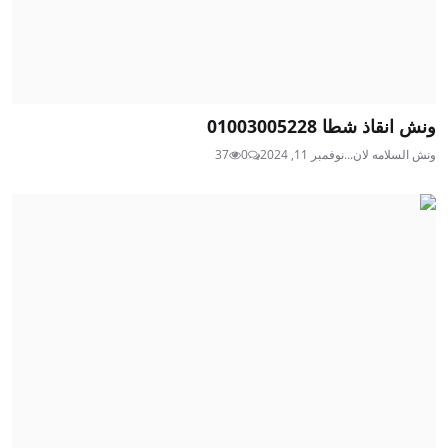
ونش انقاذ شطا 01003005228
ونش السلامه لان...
نوفمبر 11, 2024
0
37