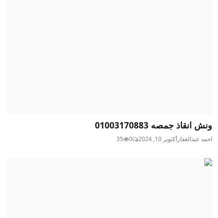
ونش انقاذ جمصه 01003170883
احمد عبدالغفار
أكتوبر 10, 2024
0
35