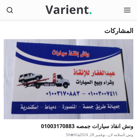
المشاركات
ونش انقاذ سيارات جمصه 01003170883
ونش السلامه لان...
نوفمبر 28, 2024
0
50