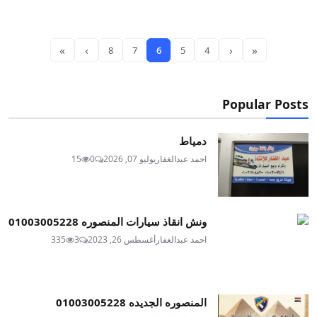
»
›
‹
«
8
7
6
5
4
Popular Posts
دمياط
احمد عبدالغفار
يوليو 07, 2026
0
15
ونش انقاذ سيارات المنصوره 01003005228
احمد عبدالغفار
أغسطس 26, 2023
3
335
المنصوره الجديده 01003005228