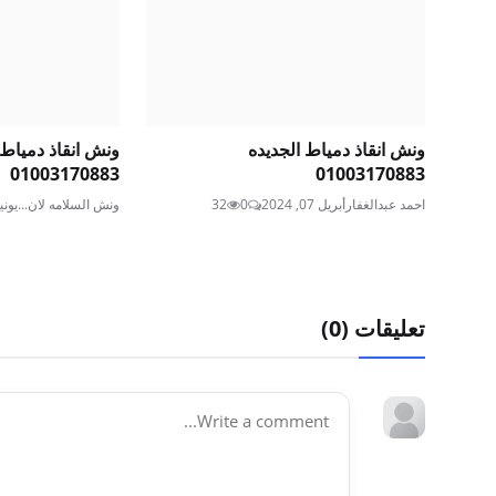
ونش انقاذ دمياط الجديده
ونش انقاذ دمياط 
01003170883
01003170883
احمد عبدالغفار
أبريل 07, 2024
0
32
ونش السلامه لان...
يونيو 28, 
تعليقات (
0
)