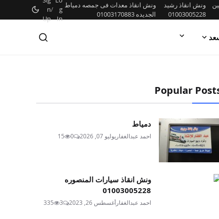
Sig
Lo
ين
ونش انقاذ رشيد
ونش انقاذ معدات فى جمصه دمياط
n
/
g
01003005228
الجديده 01003170883
Up
In
عد
Popular Post
دمياط
احمد عبدالغفار
يوليو 07, 2026
0
15
ونش انقاذ سيارات المنصوره
01003005228
احمد عبدالغفار
أغسطس 26, 2023
3
335