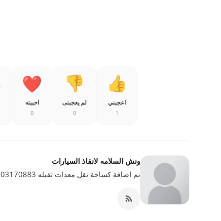
اعجبني
لم يعجبنى
احببته
0
0
1
ونش السلامه لانقاذ السيارات
تم اضافة كساحة نقل معدات ثقيله 01003170883