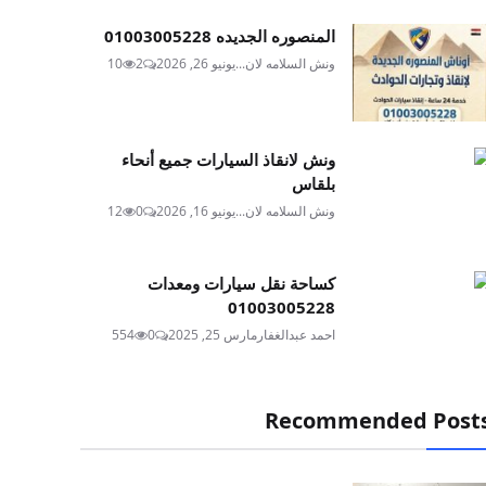
المنصوره الجديده 01003005228
ونش السلامه لان...
يونيو 26, 2026
2
10
ونش لانقاذ السيارات جميع أنحاء
بلقاس
ونش السلامه لان...
يونيو 16, 2026
0
12
كساحة نقل سيارات ومعدات
01003005228
احمد عبدالغفار
مارس 25, 2025
0
554
Recommended Post