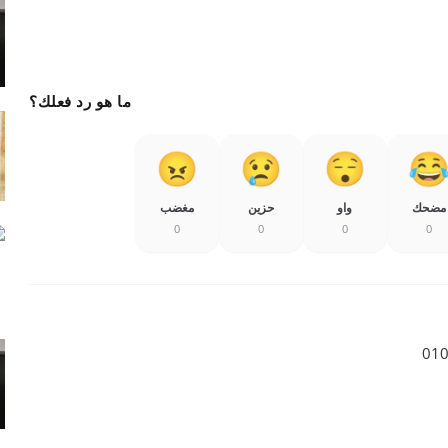
ما هو رد فعلك؟
مضحك
واو
حزين
مغضب
0
0
0
0