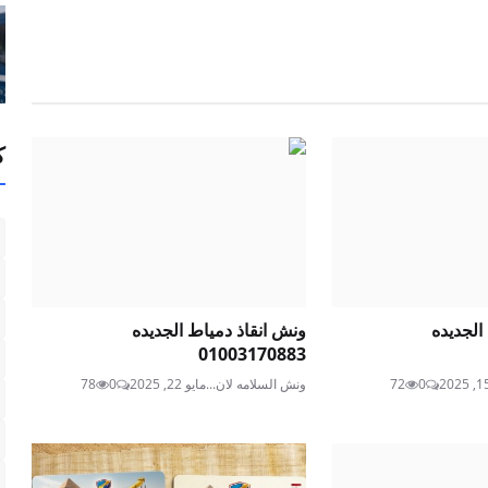
ك
الجديده
ونش انقاذ دمياط الجديده
01003170883
0
72
ونش السلامه لان...
مايو 22, 2025
0
78