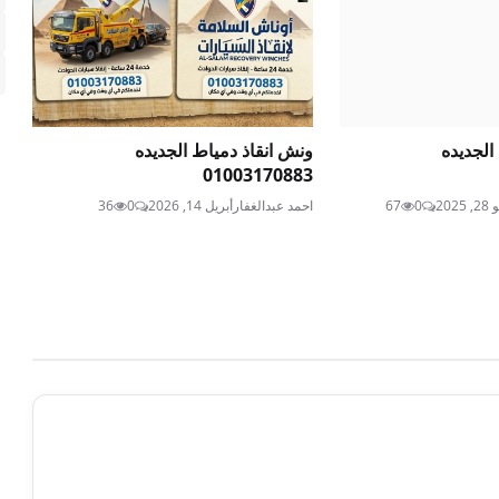
الجديده
ونش انقاذ دمياط الجديده
01003170883
2025
0
67
احمد عبدالغفار
أبريل 14, 2026
0
36