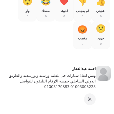
اعجبني
لم يعجبنى
احببته
مضحك
واو
0
0
0
0
0
حزين
مغضب
0
0
احمد عبدالغفار
ونش انقاذ سيارات في بلطيم ورشيد وبورسعيد والطريق
الدولي الساحلي جمصه الارقام التليفون للتواصل
01003005228 01003170883