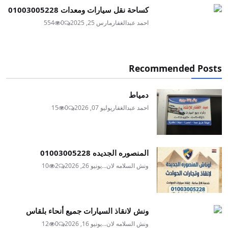
كساحة نقل سيارات ومعدات 01003005228
احمد عبدالغفار
مارس 25, 2025
0
554
Recommended Posts
دمياط
احمد عبدالغفار
يوليو 07, 2026
0
15
المنصوره الجديده 01003005228
ونش السلامه لان...
يونيو 26, 2026
2
10
ونش لانقاذ السيارات جميع أنحاء بلقاس
ونش السلامه لان...
يونيو 16, 2026
0
12