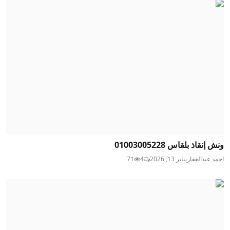
ونش إنقاذ بلقاس 01003005228
احمد عبدالغفار
يناير 13, 2026
4
71